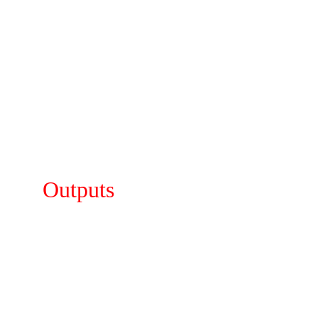
Regulasi
Kebutuhan Costumer
Regulasi Operator dan Standar
Kepatuhan
Audit dan Penilaian
Outputs
Kepuasan Costumer
Kualitas Service dan Performance
Hasil Audit dan Review