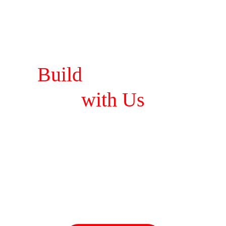
Build
Your Vision
with Us
PT Kharisma Menara Abadi
 is a 
construction company based on 
integrity and credibility
. We are 
committed to ensuring customer 
satisfaction. We prioritize efficiency 
regarding time duration, costs, and work 
quality.